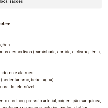
localizações
ades:
ações
os desportivos (caminhada, corrida, ciclismo, ténis,
zadores e alarmes
 (sedentarismo, beber água)
mara do telemóvel
s
nto cardíaco, pressão arterial, oxigenação sanguínea,
 contagem de passos, calorias gastas, distância