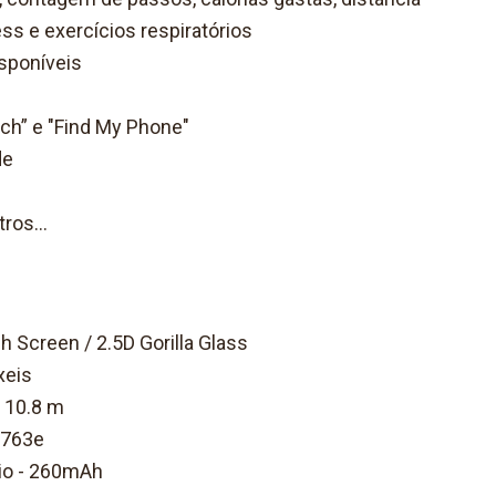
ess e exercícios respiratórios
isponíveis
ch” e "Find My Phone"
de
ros...
h Screen / 2.5D Gorilla Glass
xeis
 10.8 m
8763e
tio - 260mAh