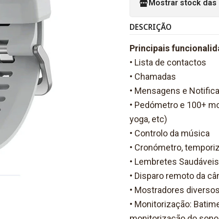
Mostrar stock das 
DESCRIÇÃO
Principais funcionalid
• Lista de contactos
• Chamadas
• Mensagens e Notific
• Pedómetro e 100+ mod
yoga, etc)
• Controlo da música
• Cronómetro, tempori
• Lembretes Saudáveis
• Disparo remoto da câ
• Mostradores diverso
• Monitorização: Batime
monitorização do sono,