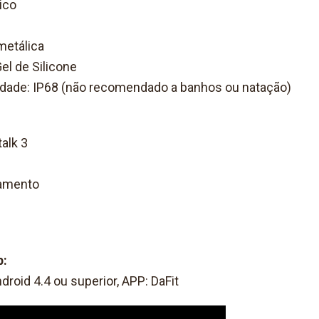
ico
 metálica
Gel de Silicone
idade: IP68 (não recomendado a banhos ou natação)
alk 3
gamento
p:
droid 4.4 ou superior, APP: DaFit