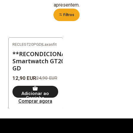
apresentem.
Filtros
RECLEGT20PGD
|
Laxasfit
-48%
**RECONDICIONADO**
Esgotado
Smartwatch GT20 Pro
GD
12,90 EUR
24,90 EUR
Adicionar ao
Carrinho
Comprar agora