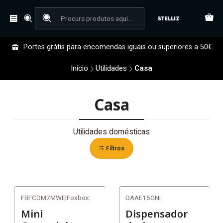
Portes grátis para encomendas iguais ou superiores a 50€
Início
Utilidades
Casa
Casa
Utilidades domésticas
Filtros
FBFCDM7MWE
|
Foxbox
DAAE15GN
|
-40%
-17%
Mini
Dispensador