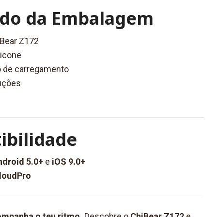
do da Embalagem
Bear Z172
licone
 de carregamento
ruções
ibilidade
ndroid 5.0+
e
iOS 9.0+
loudPro
mpanha o teu ritmo.
Descobre o
ChiBear Z172
e