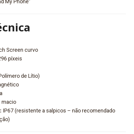
ind My Phone”
écnica
ch Screen curvo
96 píxeis
límero de Lítio)
gnético
a
e macio
:
IP67 (resistente a salpicos – não recomendado
ção)