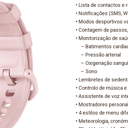
• Lista de contactos e
• Notificações (SMS, W
• Modos desportivos var
• Contagem de passos, 
• Monitorização de saú
– Batimentos cardía
– Pressão arterial
– Oxigenação sanguí
– Sono
• Lembretes de sedent
• Controlo de música e
• Assistente de voz in
• Mostradores personal
• 4 estilos de menu dif
• Meteorologia, cronó