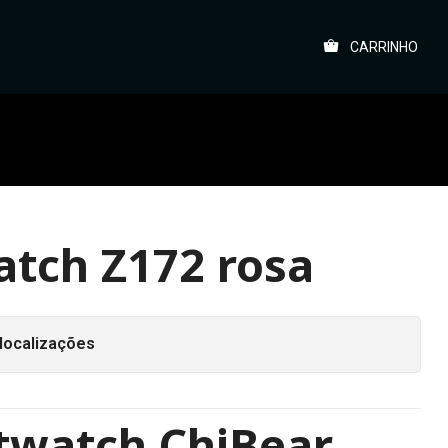
CARRINHO
tch Z172 rosa
localizações
twatch ChiBear