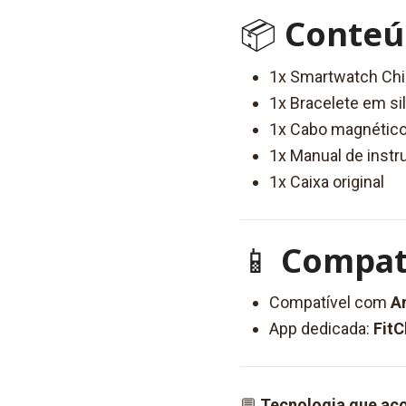
📦
Conteú
1x Smartwatch Chi
1x Bracelete em si
1x Cabo magnético
1x Manual de inst
1x Caixa original
📱
Compat
Compatível com
A
App dedicada:
FitC
💬
Tecnologia que aco