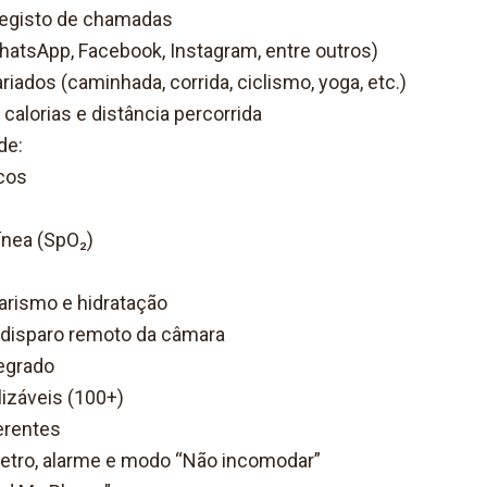
 registo de chamadas
hatsApp, Facebook, Instagram, entre outros)
iados (caminhada, corrida, ciclismo, yoga, etc.)
calorias e distância percorrida
de:
cos
nea (SpO₂)
arismo e hidratação
 disparo remoto da câmara
tegrado
izáveis (100+)
erentes
metro, alarme e modo “Não incomodar”