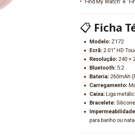
• “Find My Watch” e “F
📋
Ficha T
Modelo:
Z172
Ecrã:
2.01” HD Tou
Resolução:
240 × 2
Bluetooth:
5.2
Bateria:
260mAh (Po
Carregamento:
Ma
Caixa:
Liga metálic
Bracelete:
Silicon
Impermeabilidade
para banho ou nata