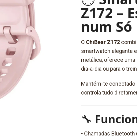
Z172 – E
num Só 
O
ChiBear Z172
combi
smartwatch elegante e 
metálica, oferece uma e
dia-a-dia ou para o trein
Mantém-te conectado c
controla tudo diretame
🔧
Funcion
• Chamadas Bluetooth (