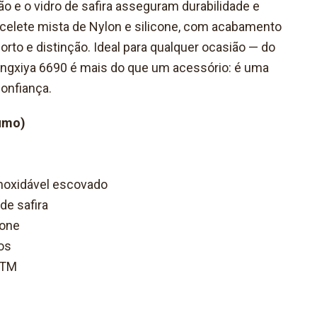
o e o vidro de safira asseguram durabilidade e
acelete mista de Nylon e silicone, com acabamento
orto e distinção. Ideal para qualquer ocasião — do
ingxiya 6690 é mais do que um acessório: é uma
confiança.
umo)
inoxidável escovado
 de safira
cone
os
ATM