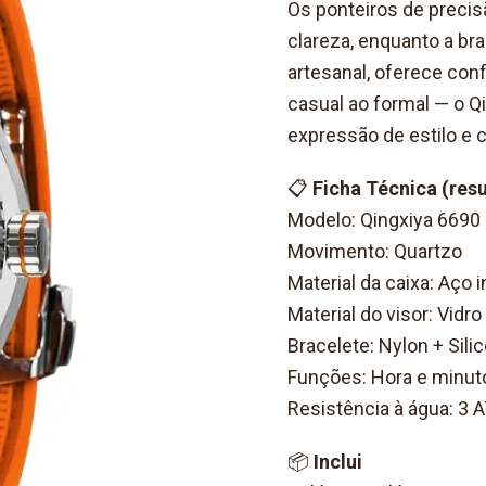
Os ponteiros de precisã
clareza, enquanto a br
artesanal, oferece conf
casual ao formal — o Q
expressão de estilo e 
📋
Ficha Técnica (res
Modelo: Qingxiya 6690
Movimento: Quartzo
Material da caixa: Aço 
Material do visor: Vidro
Bracelete: Nylon + Sili
Funções: Hora e minut
Resistência à água: 3 
📦
Inclui