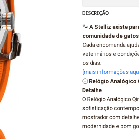
DESCRIÇÃO
🐾
A Stelliz existe pa
comunidade de gatos 
Cada encomenda ajuda‑
veterinários e condiç
os dias.
[mais informações aqu
🕘
Relógio Analógico 
Detalhe
O Relógio Analógico Qi
sofisticação contempor
mostrador com detalhes
modernidade e bom go