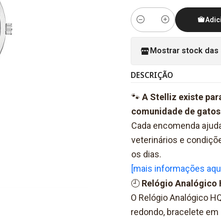
Adic
Quantidade
Mostrar stock das 
DESCRIÇÃO
🐾
A Stelliz existe pa
comunidade de gatos 
Cada encomenda ajuda‑
veterinários e condiç
os dias.
[mais informações aqu
🕘
Relógio Analógico 
O Relógio Analógico H
redondo, bracelete em 