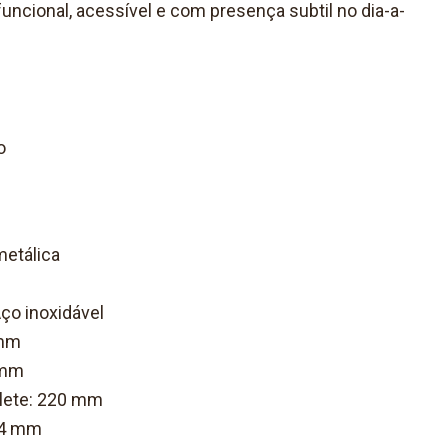
uncional, acessível e com presença subtil no dia-a-
o
metálica
Aço inoxidável
 mm
 mm
lete: 220 mm
14 mm