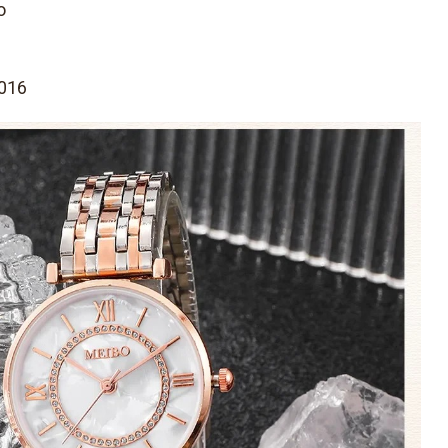
o
8016